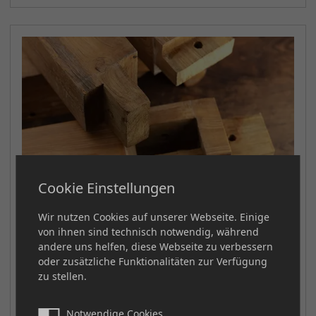
Cookie Einstellungen
Innovation
Wir nutzen Cookies auf unserer Webseite. Einige
von ihnen sind technisch notwendig, während
andere uns helfen, diese Webseite zu verbessern
Innovation ist ein zentraler Bestandteil unserer
oder zusätzliche Funktionalitäten zur Verfügung
Unternehmensphilosophie. Wir sind stets auf der
zu stellen.
Suche nach neuen Techniken, Materialien und Designs,
um unseren Kunden innovative Lösungen zu bieten, die
Notwendige Cookies