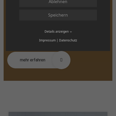
Ablehnen
Referenzen
Speichern
Wir legen bei unseren Referenzen hohen Wert auf
Details anzeigen
Privatsphäre. Daher finden Sie nur eine kleine Auswahl.
Impressum
|
Datenschutz
mehr erfahren